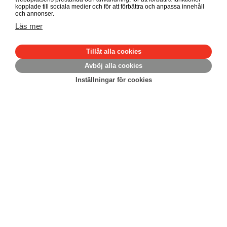
kopplade till sociala medier och för att förbättra och anpassa innehåll
och annonser.
Läs mer
Tillåt alla cookies
Avböj alla cookies
Inställningar för cookies
Gåvobevis eller Minnesgåva
Istället för blommor och presenter eller för att hedra
minnet av någon nära kan du ge en livsviktig gåva som
bidrar till att fler barn får möjlighet till en trygg barndom.