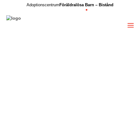
Adoptionscentrum
Föräldralösa Barn – Bistånd