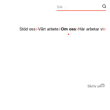
Sök
Nä
efter:
Stöd oss
Vårt arbete
Om oss
Här arbetar vi
Skriv ut