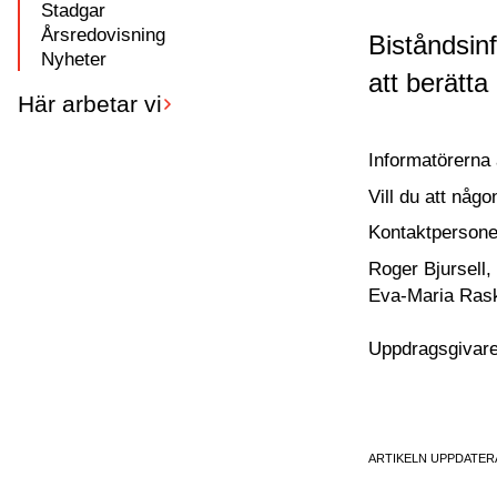
Stadgar
Årsredovisning
Biståndsinf
Nyheter
att berätta
Här arbetar vi
Informatörerna 
Vill du att någ
Kontaktperson
Roger Bjursell
Eva-Maria Ras
Uppdragsgivare 
ARTIKELN UPPDATERA