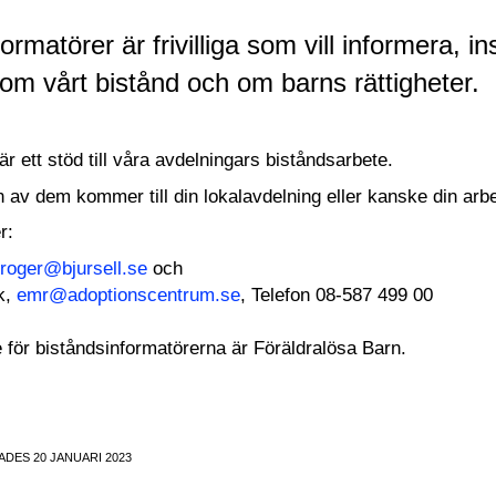
ormatörer är frivilliga som vill informera
 om vårt bistånd och om barns rättigheter.
är ett stöd till våra avdelningars biståndsarbete.
on av dem kommer till din lokalavdelning eller kanske din ar
er:
,
roger@bjursell.se
och
k,
emr@adoptionscentrum.se
, Telefon 08-587 499 00
för biståndsinformatörerna är Föräldralösa Barn.
DES 20 JANUARI 2023