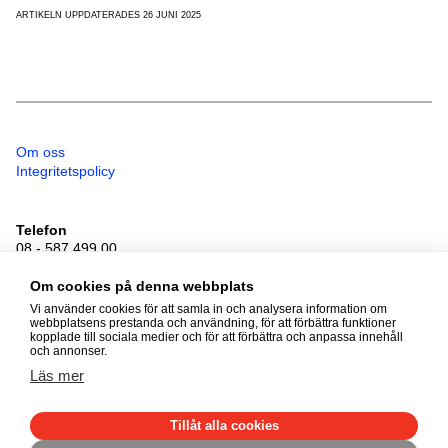
ARTIKELN UPPDATERADES 26 JUNI 2025
Om oss
Integritetspolicy
Telefon
08 - 587 499 00
Besöksadress
Sveavägen 41
Om cookies på denna webbplats
111 34 Stockholm
Vi använder cookies för att samla in och analysera information om
webbplatsens prestanda och användning, för att förbättra funktioner
kopplade till sociala medier och för att förbättra och anpassa innehåll
och annonser.
© 2026 Föräldralösa barn
Läs mer
Alla rättigheter förbehållna
Tillåt alla cookies