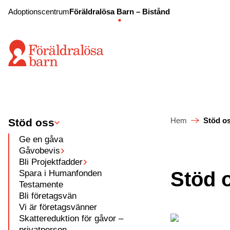
Adoptionscentrum
Föräldralösa Barn – Bistånd
Hem
Stöd o
Stöd oss
Ge en gåva
Gåvobevis
Bli Projektfadder
Spara i Humanfonden
Stöd 
Testamente
Bli företagsvän
Vi är företagsvänner
Skattereduktion för gåvor –
privatperson