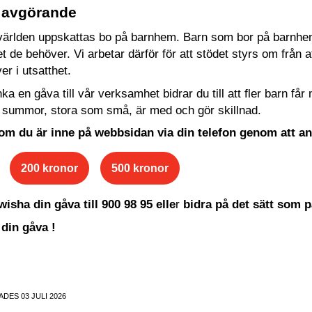
r avgörande
 världen uppskattas bo på barnhem. Barn som bor på barnhem
t de behöver. Vi arbetar därför för att stödet styrs om från a
er i utsatthet.
 en gåva till vår verksamhet bidrar du till att fler barn får m
a summor, stora som små, är med och gör skillnad.
 om du är inne på webbsidan via din telefon genom att 
200 kronor
500 kronor
isha din gåva till 900 98 95 elle
r
bidra på det sätt som p
 din gåva !
DES 03 JULI 2026