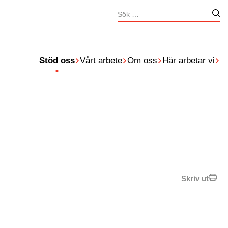
Sök
Nä
efter:
Stöd oss
Vårt arbete
Om oss
Här arbetar vi
Skriv ut