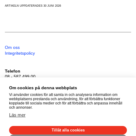
ARTIKELN UPPDATERADES 30 JUNI 2026
Om oss
Integritetspolicy
Telefon
08 - 587 499 00
Besöksadress
Sveavägen 41
Om cookies på denna webbplats
111 34 Stockholm
Vi använder cookies för att samla in och analysera information om
webbplatsens prestanda och användning, för att förbättra funktioner
kopplade till sociala medier och för att förbättra och anpassa innehåll
och annonser.
© 2026 Föräldralösa barn
Läs mer
Alla rättigheter förbehållna
Tillåt alla cookies