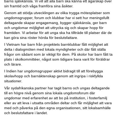
barns självkänsla. Vi vill att alla barn ska känna ett ägarskap över
sin framtid och våga framföra sina åsikter.
Genom att stödja utvecklingen av olika trygga mötesplatser som
ungdomsgrupper, forum och klubbar har vi sett hur meningsfullt
deltagande skapar engagemang, bygger självkänsla, ger barn
och ungdomar möjlighet att uttrycka sig och skapar hopp för
framtiden. Vi arbetar för att unga ska ha tillträde till platser där de
kan göra sina röster hörda för beslutsfattare.
I Vietnam har barn från projektets barnklubbar fått möjlighet att
delta i dialogmöten med lokala myndigheter och där fått ställa
frågor om sådant som är viktigt för dem. På skolor har barn fått ta
plats i skolkommittéer, något som tidigare bara varit för föräldrar
och lärare.
I Indien har ungdomsgrupper aktivt bidragit till att förebygga
skolavhopp och barnäktenskap genom att ingripa i riskfyllda
situationer.
Vår sydafrikanska partner har tagit barns och ungas deltagande
till en högre nivå genom sina lokala ungdomsforum där
ungdomar med erfarenhet av att bo på institution, i fosterfamilj
eller av att leva i utsatta områden deltar och får möjlighet att vara
med och påverka på den egna organisationen, sitt lokalsamhälle
och beslutsfattare i landet.